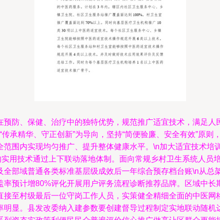
在预防、保健、治疗中的独特优势，规范推广适宜技术，满足人
案以“传承精华、守正创新”为导向，坚持“简便验廉、安全有效”
全范围内实现均匀推广、提升整体健康水平。\n加大适宜技术培
动的实用技术通过上下联动落地体制。面向常规乡村卫生系统人员
及全部域普通各类标准基层级成效后一年综合预存档台账\n从总
盖率预计增80%评化开展用户评务流程诊断推荐品牌。区域中长
直接至村级最后一位守岗工作人员，实策健全精细全面的中医网格
率明显。县发改委纳入建参数要创建督导过程制定实地联动随机