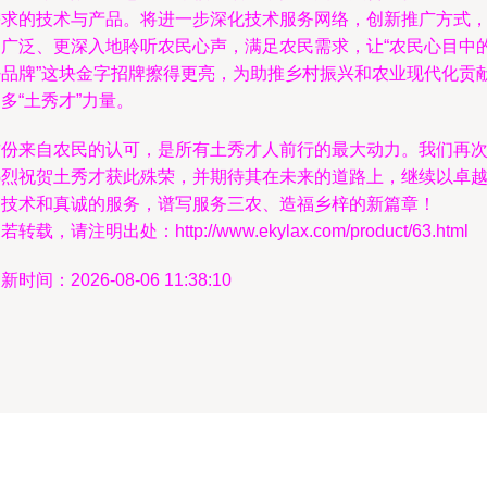
需求的技术与产品。将进一步深化技术服务网络，创新推广方式
更广泛、更深入地聆听农民心声，满足农民需求，让“农民心目中
好品牌”这块金字招牌擦得更亮，为助推乡村振兴和农业现代化贡
多“土秀才”力量。
这份来自农民的认可，是所有土秀才人前行的最大动力。我们再
热烈祝贺土秀才获此殊荣，并期待其在未来的道路上，继续以卓
的技术和真诚的服务，谱写服务三农、造福乡梓的新篇章！
若转载，请注明出处：http://www.ekylax.com/product/63.html
新时间：2026-08-06 11:38:10