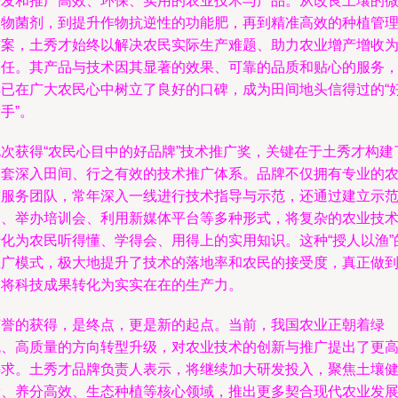
研发和推广高效、环保、实用的农业技术与产品。从改良土壤的
生物菌剂，到提升作物抗逆性的功能肥，再到精准高效的种植管
方案，土秀才始终以解决农民实际生产难题、助力农业增产增收
己任。其产品与技术因其显著的效果、可靠的品质和贴心的服务
早已在广大农民心中树立了良好的口碑，成为田间地头信得过的“
手”。
此次获得“农民心目中的好品牌”技术推广奖，关键在于土秀才构建
一套深入田间、行之有效的技术推广体系。品牌不仅拥有专业的
技服务团队，常年深入一线进行技术指导与示范，还通过建立示
田、举办培训会、利用新媒体平台等多种形式，将复杂的农业技
转化为农民听得懂、学得会、用得上的实用知识。这种“授人以渔”
推广模式，极大地提升了技术的落地率和农民的接受度，真正做
了将科技成果转化为实实在在的生产力。
荣誉的获得，是终点，更是新的起点。当前，我国农业正朝着绿
色、高质量的方向转型升级，对农业技术的创新与推广提出了更
要求。土秀才品牌负责人表示，将继续加大研发投入，聚焦土壤
康、养分高效、生态种植等核心领域，推出更多契合现代农业发