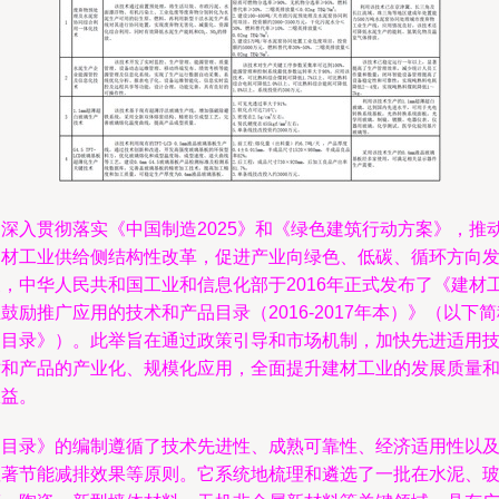
为深入贯彻落实《中国制造2025》和《绿色建筑行动方案》，推
建材工业供给侧结构性改革，促进产业向绿色、低碳、循环方向
展，中华人民共和国工业和信息化部于2016年正式发布了《建材
鼓励推广应用的技术和产品目录（2016-2017年本）》（以下简
《目录》）。此举旨在通过政策引导和市场机制，加快先进适用
术和产品的产业化、规模化应用，全面提升建材工业的发展质量
效益。
《目录》的编制遵循了技术先进性、成熟可靠性、经济适用性以
显著节能减排效果等原则。它系统地梳理和遴选了一批在水泥、